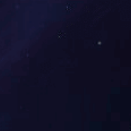
温度，蠕动泵自行启动，触摸屏上显示运行动画，运行流程清晰显
示；关机时只需按停止键，机器自动安全关机。
● 手动控制：如需在实验过程对工艺参数进行调整，可方便切换至
手动状态，整个实验过程彩色触摸屏动态显示（动画）
● 设有喷咀清洁器（通针），在喷咀被堵塞时，会自动清除，通针
的频率可自动调整。
● 关机保护功能：关机时只需按停止键，机器除风机外立即停止运
行，保证设备不会因为误操作（强行关风机）而导致加热部分烧
坏。
● 整个系统均为不锈钢材料制造，使干燥过程在无污染的环境下进
行。
● 内置中国台湾海豚全无油空压机，喷粉的颗径呈正态分布，流动
性非常好，噪音非常低，小于60db。
● 二流体喷雾的雾化结构，整机采用不锈钢材料制造，设计紧凑，
无需附属设备。
● 干燥温度控制的设计上采用实时调控PID恒温控制技术，使全温