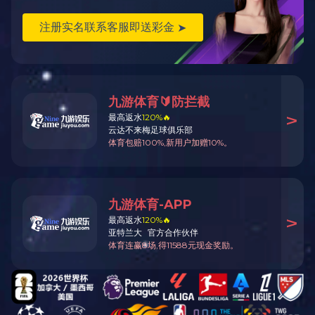
调控PID恒温控制技术，使全温区控温准确，加热控温精度
±1℃。为了保持样品的纯净，配备了进风口过滤器，进料量可
通过进料蠕动泵调节，少量样品量可达50ml。
产品型号：
YM-3000Y
厂商性质：
生产厂家
更新时间：
2025-10-14
访 问 量：
7650
产品咨询
13918491912
产品分类
点击展开+
新闻资讯