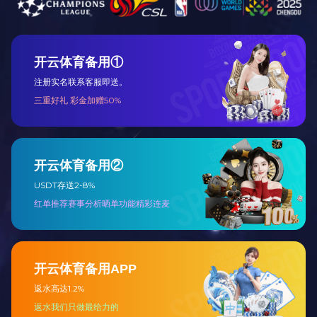
实验室低温米兰官方网站可广泛应用于哪些行业？
离心喷雾造粒干燥机可用于哪些行业？
实验型冷冻米兰官方网站的工艺原理
防爆型密闭米兰官方网站的广泛应用
相关文章
纳米米兰官方网站核心特性体现在以下方面
如何应对纳米米兰官方网站故障：专业维护指南
纳米米兰官方网站：革新印刷行业的干燥技术