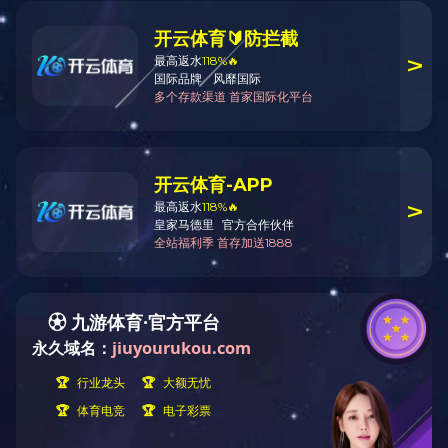
7-21
米兰官方网站干燥速度快、均匀度高、流动性和溶解性
好、产品干燥纯度高且兼有杀菌功能等优势。目前，小型
米兰官方网站已被广泛应用于干燥有些热敏性的液体、悬
浮液和粘滞液体，比如牛奶、蛋液、药材、提取物、无机
2020-
密闭米兰官方网站可实现在多种环境下对物料进
盐等，物料干燥品质十分理想。米兰官方网站的原理就是
7-17
空气经过滤和加热，进入干燥器顶部空气分配器，热空气
行全面的研究
密闭米兰官方网站可实现在多种环境下对物料进行全面的
呈螺旋状均匀地进入干燥室。料液经塔体顶部的高速离心
研究。米兰官方网站在一定程度上专注于喷雾干燥技术的
雾化器，(旋转)喷雾成极细微的雾状液珠，与热空气并流
突破性进展，整机设计紧凑，自成一体，无需其他设施即
接触在短时间内可干燥为成品。成品连续地由干燥塔底部
可运行。一键式开机，彩色大液晶触摸屏操作，可采用*
和旋风分离器中输出，废气由引风机排空...
2020-
小型米兰官方网站出现粘壁现象该怎么处理呢？
自动或人工监控两种运行模式，方便操作和实验过程的监
7-17
控，在实验室，能对中药（中草药），天然产物提取物和
小型米兰官方网站是一种可以同时完成干燥和造粒的装
果汁等，在110°C的低温条件下，得到流动性*的粉末颗
置。按工艺要求可以调节料液泵的压力、流量、喷孔的大
粒，而且得率*。米兰官方网站设计紧凑，可独立安置在
小，得到所需的按一定大小比例的球形颗粒。米兰官方网
实验室或安放在专门设计的不锈钢机架上，自成一体，无
站为连续式常压干燥器的一种。用特殊设备将液料喷成雾
需其他设施即可运行。小型喷雾干燥...
2020-
压力式米兰官方网站是如何进行工作的？
状，使其与热空气接触而被干燥。用于干燥有些热敏性的
7-15
液体、悬浮液和粘滞液体，如牛奶、蛋、单宁和药物等。
压力式米兰官方网站主要用于稀溶液、乳浊液、悬浮液等
也用于干燥燃料、中间体、肥皂粉和无机盐等。喷雾干燥