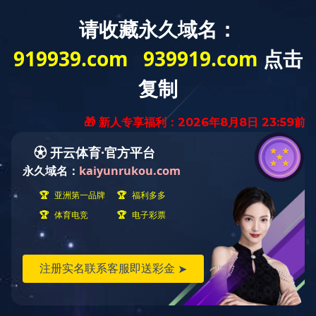
网站导航
新闻中心
当前位置：
主页
> 新闻中心
2020-
米兰官方网站的15个特征